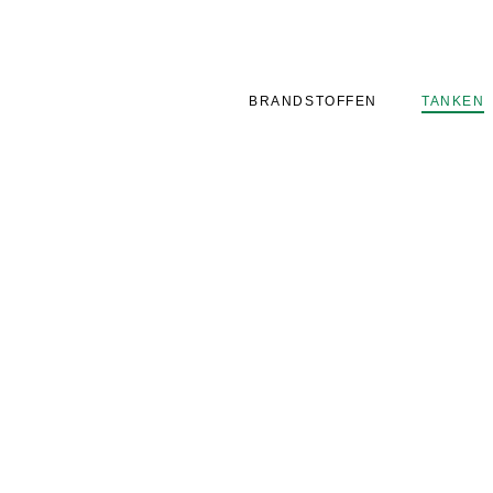
BRANDSTOFFEN
TANKEN
onze drie
elig. In onze
n dranken en