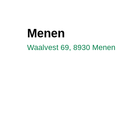
Menen
Waalvest 69, 8930 Menen
Shop
ma-vr: 7u-19u
za: 7u30-18u30
Carwash
ma-vr: 7u-19u